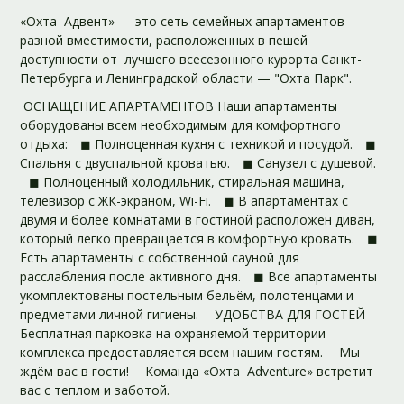
«Охта Адвент» — это сеть семейных апартаментов
разной вместимости, расположенных в пешей
доступности от лучшего всесезонного курорта Санкт-
Петербурга и Ленинградской области — "Охта Парк".
ОСНАЩЕНИЕ АПАРТАМЕНТОВ Наши апартаменты
оборудованы всем необходимым для комфортного
отдыха: ⠀◼ Полноценная кухня с техникой и посудой. ⠀◼
Спальня с двуспальной кроватью. ⠀◼ Санузел с душевой.
⠀◼ Полноценный холодильник, стиральная машина,
телевизор с ЖК-экраном, Wi-Fi. ⠀◼ В апартаментах с
двумя и более комнатами в гостиной расположен диван,
который легко превращается в комфортную кровать. ⠀◼
Есть апартаменты с собственной сауной для
расслабления после активного дня. ⠀◼ Все апартаменты
укомплектованы постельным бельём, полотенцами и
предметами личной гигиены. ⠀ УДОБСТВА ДЛЯ ГОСТЕЙ
Бесплатная парковка на охраняемой территории
комплекса предоставляется всем нашим гостям. ⠀ Мы
ждём вас в гости! ⠀ Команда «Охта Adventure» встретит
вас с теплом и заботой.